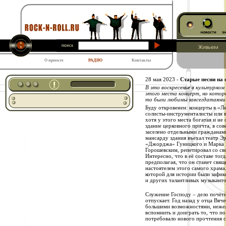
О проекте
РАДИО
Контакты
28 мая 2023 -
Старые песни на 
В это воскресенье в культурном
этого места концерт, но котор
то были любимы завсегдатаями 
Буду откровенен: концерты в «Ле
солисты-инструменталисты или в
хотя у этого места богатая и не
здание церковного причта, в со
заселено отдельными гражданами
мансарду здания въехал театр Э
«Джорджа» Гуницкого и Марка Г
Горошевским, репетировал со
Интересно, что в её составе тог
предполагая, что он станет свя
настоятелем этого самого храма.
которой для истории были зафик
и других талантливых музыканто
Служение Господу – дело почётно
отпускает. Год назад у отца Вяч
большими возможностями, нежел
вспомнить и доиграть то, что п
потребовало нового прочтения 