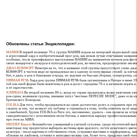
Обновлены статьи Энциклопедии:
МАНИЯ
В первой половине 70-х группа МАНИЯ играла на питерской подпольной сцен
и агрессивный хард и изобретательный прог-рок, как нельзя лучше отвечавшие названи
особенно, после триумфального выступления МАНИИ на знаменитом ночном рок-фестив
своих концертов и экскурсы в психоделический рок, во-многом, предопределили эволю
ДЖАЗ-КОМФОРТ
Немотря на то, что в названии этой группы присутствует слово джаз
КОМФОРТ в чистом виде не принадлежал ни к одному из популярных стилей: за плечами 
бит, и джаз, и рок и банальная эстрада, но задуман он был как сборная, супергруппа, сп
ПРЯМАЯ РЕЧЬ
Хард-рок группа ПРЯМАЯ РЕЧЬ была организована в Питере в июне 1987
той или иной форме были вовлечены в рок-н-ролл с середины 70-х и начинали играть в
и её окрестностях.
JUMPRAVA
Во второй половине 80-х, когда по стране прокатилась волна увлечения эле
рок-сцена, возникали группы, имевшие титул "местных DEPECHE MODE", даже если их 
британского Бэзилдона.
EOLIKA
Для того, чтобы продержаться на сцене достаточно долго и сохранить при э
следить за тем, что волнует эту публику и стремиться к тому, чтобы ответить на её за
и самобытной, Группе EOLIKA из Риги это, несомненно, удалось - она провела на эстра
самодеятельности с исполнением песен битлов, а закончила карьеру профессиональным
при этом на ABBA.
МИЛЛЕР Кирилл
Безошибочно узнаваемый в уличной сутолоке, среди посетителей выста
некоторых пор предпочитал выбирать костюмы ярко-красного, почти кумачового цвета
культуры - писал картины в собственном стиле, устраивал выставки и перформансы, за
обложки их альбомов, сочинял и записывал музыку сам, более того, придумал свой теат