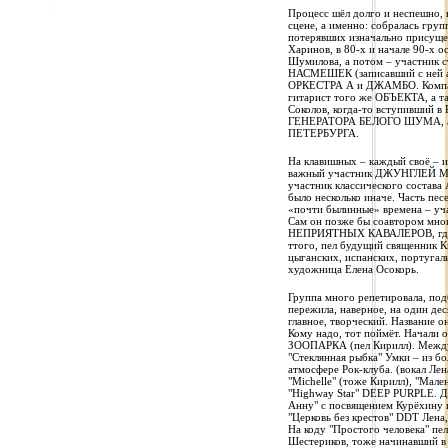
Процесс шёл долго и неспешно, н
сцене, а именно: собралась груп
потерявших изначально присущег
Харинов, в 80-х и начале 90-х 
Шумилова, а потом – участни
НАСМЕШЕК (записавший с ней ал
ОРКЕСТРА А и ДЖАМБО. Компан
гитарист того же ОБЪЕКТА, а т
Соколов, когда-то вступивший
ГЕНЕРАТОРА БЕЛОГО ШУМА, а 
ПЕТЕРБУРГА.
На клавишных – каждый своё – 
важный участник ДЖУНГЛЕЙ Мар
участник классического состава
было несколько иначе. Часть пес
«почти былинные» времена – уч
Сам он позже бы соавтором мно
НЕПРИЯТНЫХ КАВАЛЕРОВ, где то
ттого, пел будущий священник К
цыганских, испанских, португал
художница Елена Осокорь.
Группа много репетировала, под
пережила, наверное, на один дес
главное, творческий. Название
Кому надо, тот поймёт. Начали о
ЗООПАРКА (пел Кирилл). Между 
"Стеклянная рыбка" Умки – из бо
атмосфере Рок-клуба. (вокал Лен
"Michelle" (тоже Кирилл), "Мале
"Highway Star" DEEP PURPLE. Да
Анну" с посвящением Курёхину и
"Церковь без крестов" DDT Лена
На коду "Простого человека" пел
Шестериков, тоже начинавший в 