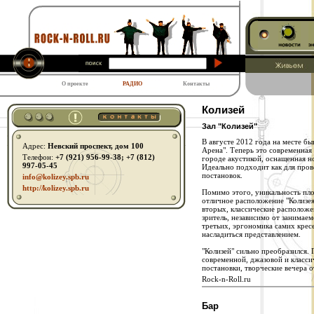
О проекте
РАДИО
Контакты
Колизей
Зал "Колизей"
В августе 2012 года на месте бы
Адрес:
Невский проспект, дом 100
Арена". Теперь это современная
Телефон:
+7 (921) 956-99-38; +7 (812)
городе акустикой, оснащенная 
997-05-45
Идеально подходит как для пров
постановок.
info@kolizey.spb.ru
http:// kolizey.spb.ru
Помимо этого, уникальность пло
отличное расположение "Колизея"
вторых, классические расположе
зритель, независимо от занимаем
третьих, эргономика самих крес
насладиться представлением.
"Колизей" сильно преобразился. 
современной, джазовой и класси
постановки, творческие вечера 
Rock-n-Roll.ru
Бар