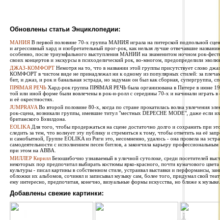
Обновлены статьи Энциклопедии:
МАНИЯ
В первой половине 70-х группа МАНИЯ играла на питерской подпольной сцен
и агрессивный хард и изобретательный прог-рок, как нельзя лучше отвечавшие названи
особенно, после триумфального выступления МАНИИ на знаменитом ночном рок-фестив
своих концертов и экскурсы в психоделический рок, во-многом, предопределили эволю
ДЖАЗ-КОМФОРТ
Немотря на то, что в названии этой группы присутствует слово джаз
КОМФОРТ в чистом виде не принадлежал ни к одному из популярных стилей: за плечами 
бит, и джаз, и рок и банальная эстрада, но задуман он был как сборная, супергруппа, сп
ПРЯМАЯ РЕЧЬ
Хард-рок группа ПРЯМАЯ РЕЧЬ была организована в Питере в июне 1987
той или иной форме были вовлечены в рок-н-ролл с середины 70-х и начинали играть в
и её окрестностях.
JUMPRAVA
Во второй половине 80-х, когда по стране прокатилась волна увлечения эле
рок-сцена, возникали группы, имевшие титул "местных DEPECHE MODE", даже если их 
британского Бэзилдона.
EOLIKA
Для того, чтобы продержаться на сцене достаточно долго и сохранить при э
следить за тем, что волнует эту публику и стремиться к тому, чтобы ответить на её за
и самобытной, Группе EOLIKA из Риги это, несомненно, удалось - она провела на эстра
самодеятельности с исполнением песен битлов, а закончила карьеру профессиональным
при этом на ABBA.
МИЛЛЕР Кирилл
Безошибочно узнаваемый в уличной сутолоке, среди посетителей выста
некоторых пор предпочитал выбирать костюмы ярко-красного, почти кумачового цвета
культуры - писал картины в собственном стиле, устраивал выставки и перформансы, за
обложки их альбомов, сочинял и записывал музыку сам, более того, придумал свой теат
ему интересно, предпочитая, конечно, визуальные формы искусства, но ближе к музыке
Добавлены свежие картинки: