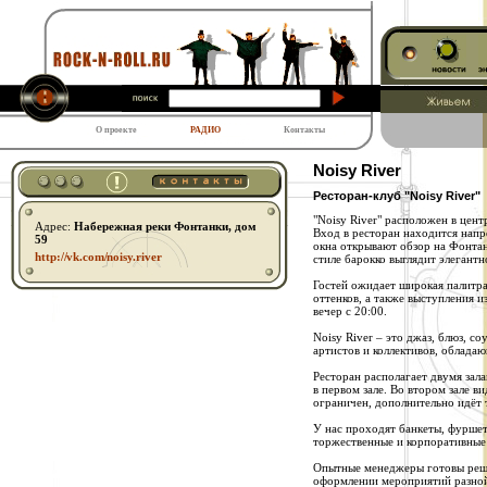
О проекте
РАДИО
Контакты
Noisy River
Ресторан-клуб "Noisy River"
"Noisy River" расположен в цен
Адрес:
Набережная реки Фонтанки, дом
Вход в ресторан находится напр
59
окна открывают обзор на Фонтан
http:// vk.com/ noisy.river
стиле барокко выглядит элегантн
Гостей ожидает широкая палитра
оттенков, а также выступления 
вечер с 20:00.
Noisy River – это джаз, блюз, со
артистов и коллективов, облада
Ресторан располагает двумя зал
в первом зале. Во втором зале в
ограничен, дополнительно идёт 
У нас проходят банкеты, фуршет
торжественные и корпоративные
Опытные менеджеры готовы реш
оформлении мероприятий разно