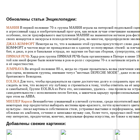
Обновлены статьи Энциклопедии:
МАНИЯ
В первой половине 70-х группа МАНИЯ играла на питерской подпольной сцен
и агрессивный хард и изобретательный прог-рок, как нельзя лучше отвечавшие названи
особенно, после триумфального выступления МАНИИ на знаменитом ночном рок-фестив
своих концертов и экскурсы в психоделический рок, во-многом, предопределили эволю
ДЖАЗ-КОМФОРТ
Немотря на то, что в названии этой группы присутствует слово джаз
КОМФОРТ в чистом виде не принадлежал ни к одному из популярных стилей: за плечами 
бит, и джаз, и рок и банальная эстрада, но задуман он был как сборная, супергруппа, сп
ПРЯМАЯ РЕЧЬ
Хард-рок группа ПРЯМАЯ РЕЧЬ была организована в Питере в июне 1987
той или иной форме были вовлечены в рок-н-ролл с середины 70-х и начинали играть в
и её окрестностях.
JUMPRAVA
Во второй половине 80-х, когда по стране прокатилась волна увлечения эле
рок-сцена, возникали группы, имевшие титул "местных DEPECHE MODE", даже если их 
британского Бэзилдона.
EOLIKA
Для того, чтобы продержаться на сцене достаточно долго и сохранить при э
следить за тем, что волнует эту публику и стремиться к тому, чтобы ответить на её за
и самобытной, Группе EOLIKA из Риги это, несомненно, удалось - она провела на эстра
самодеятельности с исполнением песен битлов, а закончила карьеру профессиональным
при этом на ABBA.
МИЛЛЕР Кирилл
Безошибочно узнаваемый в уличной сутолоке, среди посетителей выста
некоторых пор предпочитал выбирать костюмы ярко-красного, почти кумачового цвета
культуры - писал картины в собственном стиле, устраивал выставки и перформансы, за
обложки их альбомов, сочинял и записывал музыку сам, более того, придумал свой теат
ему интересно, предпочитая, конечно, визуальные формы искусства, но ближе к музыке
Добавлены свежие картинки: