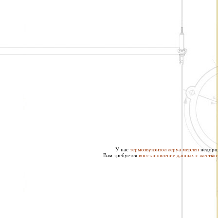
У нас
термозвукоизол леруа мерлен
недорог
Вам требуется
восстановление данных с жестког