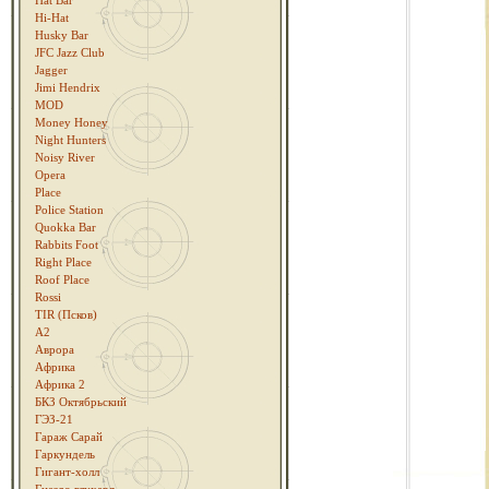
Hat Bar
Hi-Hat
Husky Bar
JFC Jazz Club
Jagger
Jimi Hendrix
MOD
Money Honey
Night Hunters
Noisy River
Opera
Place
Police Station
Quokka Bar
Rabbits Foot
Right Place
Roof Place
Rossi
TIR (Псков)
А2
Аврора
Африка
Африка 2
БКЗ Октябрьский
ГЭЗ-21
Гараж Сарай
Гаркундель
Гигант-холл