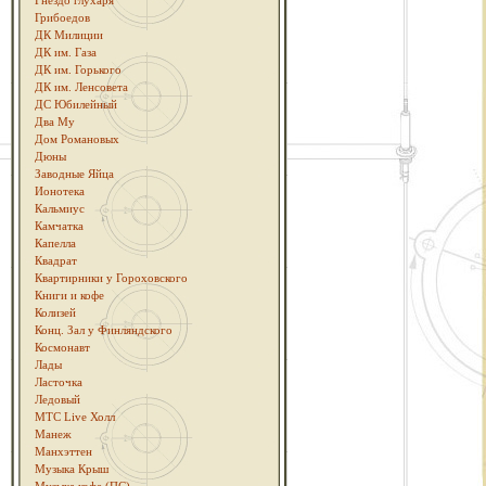
Гнездо глухаря
Грибоедов
ДК Милиции
ДК им. Газа
ДК им. Горького
ДК им. Ленсовета
ДС Юбилейный
Два Му
Дом Романовых
Дюны
Заводные Яйца
Ионотека
Кальмиус
Камчатка
Капелла
Квадрат
Квартирники у Гороховского
Книги и кофе
Колизей
Конц. Зал у Финляндского
Космонавт
Лады
Ласточка
Ледовый
МТС Live Холл
Манеж
Манхэттен
Музыка Крыш