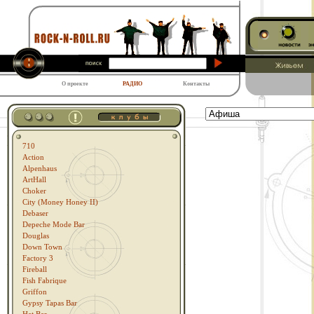
О проекте
РАДИО
Контакты
710
Action
Alpenhaus
ArtHall
Choker
City (Money Honey II)
Debaser
Depeche Mode Bar
Douglas
Down Town
Factory 3
Fireball
Fish Fabrique
Griffon
Gypsy Tapas Bar