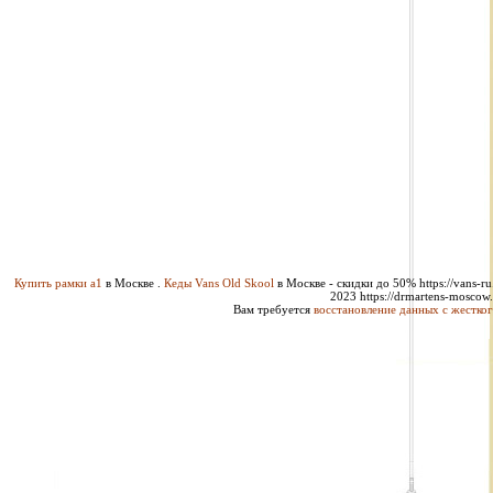
Купить рамки а1
в Москве .
Кеды Vans Old Skool
в Москве - скидки до 50% https://vans-ru.
2023 https://drmartens-moscow.
Вам требуется
восстановление данных с жестког