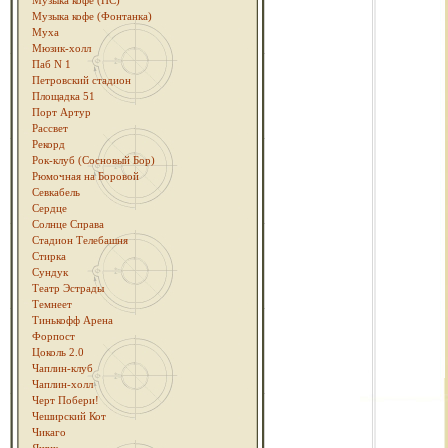
Музыка кофе (ПС)
Музыка кофе (Фонтанка)
Муха
Мюзик-холл
Паб N 1
Петровский стадион
Площадка 51
Порт Артур
Рассвет
Рекорд
Рок-клуб (Сосновый Бор)
Рюмочная на Боровой
Севкабель
Сердце
Солнце Справа
Стадион Телебашня
Стирка
Сундук
Театр Эстрады
Темнеет
Тинькофф Арена
Форпост
Цоколь 2.0
Чаплин-клуб
Чаплин-холл
Черт Побери!
Чеширский Кот
Чикаго