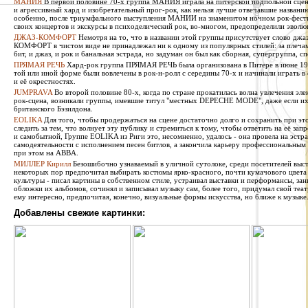
МАНИЯ
В первой половине 70-х группа МАНИЯ играла на питерской подпольной сцен
и агрессивный хард и изобретательный прог-рок, как нельзя лучше отвечавшие названи
особенно, после триумфального выступления МАНИИ на знаменитом ночном рок-фестив
своих концертов и экскурсы в психоделический рок, во-многом, предопределили эволю
ДЖАЗ-КОМФОРТ
Немотря на то, что в названии этой группы присутствует слово джаз
КОМФОРТ в чистом виде не принадлежал ни к одному из популярных стилей: за плечами 
бит, и джаз, и рок и банальная эстрада, но задуман он был как сборная, супергруппа, сп
ПРЯМАЯ РЕЧЬ
Хард-рок группа ПРЯМАЯ РЕЧЬ была организована в Питере в июне 1987
той или иной форме были вовлечены в рок-н-ролл с середины 70-х и начинали играть в
и её окрестностях.
JUMPRAVA
Во второй половине 80-х, когда по стране прокатилась волна увлечения эле
рок-сцена, возникали группы, имевшие титул "местных DEPECHE MODE", даже если их 
британского Бэзилдона.
EOLIKA
Для того, чтобы продержаться на сцене достаточно долго и сохранить при э
следить за тем, что волнует эту публику и стремиться к тому, чтобы ответить на её за
и самобытной, Группе EOLIKA из Риги это, несомненно, удалось - она провела на эстра
самодеятельности с исполнением песен битлов, а закончила карьеру профессиональным
при этом на ABBA.
МИЛЛЕР Кирилл
Безошибочно узнаваемый в уличной сутолоке, среди посетителей выста
некоторых пор предпочитал выбирать костюмы ярко-красного, почти кумачового цвета
культуры - писал картины в собственном стиле, устраивал выставки и перформансы, за
обложки их альбомов, сочинял и записывал музыку сам, более того, придумал свой теат
ему интересно, предпочитая, конечно, визуальные формы искусства, но ближе к музыке
Добавлены свежие картинки: