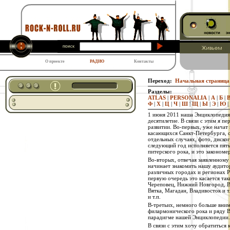
О проекте
РАДИО
Контакты
Переход:
Начальная страница
Разделы:
ATLAS
|
PERSONALIA
|
А
|
Б
|
Ф
|
Х
|
Ц
|
Ч
|
Ш
|
Щ
|
Ы
|
Э
|
Ю
|
1 июня 2011 наша Энциклопедия 
десятилетие. В связи с этим я 
развитии. Во-первых, уже начат 
касающихся Санкт-Петербурга, с
отдельных случаях, фото, диског
следующий год исполняется пять
питерского рока, и это закономе
Во-вторых, отвечая заявленному
начинает знакомить нашу аудито
различных городах и регионах Р
первую очередь это касается та
Череповец, Нижний Новгород, Вл
Вятка, Магадан, Владивосток и т
и т.п.
В-третьих, немного больше вним
филармонического рока и ряду В
парадигме нашей Энциклопедии.
В связи с этим хочу обратиться 