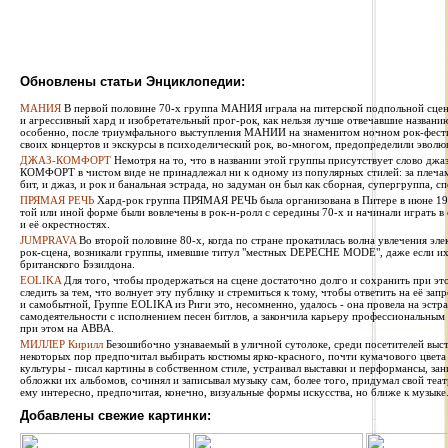
Обновлены статьи Энциклопедии:
МАНИЯ
В первой половине 70-х группа МАНИЯ играла на питерской подпольной сцен
и агрессивный хард и изобретательный прог-рок, как нельзя лучше отвечавшие названи
особенно, после триумфального выступления МАНИИ на знаменитом ночном рок-фестив
своих концертов и экскурсы в психоделический рок, во-многом, предопределили эволю
ДЖАЗ-КОМФОРТ
Немотря на то, что в названии этой группы присутствует слово джаз
КОМФОРТ в чистом виде не принадлежал ни к одному из популярных стилей: за плечами 
бит, и джаз, и рок и банальная эстрада, но задуман он был как сборная, супергруппа, сп
ПРЯМАЯ РЕЧЬ
Хард-рок группа ПРЯМАЯ РЕЧЬ была организована в Питере в июне 1987
той или иной форме были вовлечены в рок-н-ролл с середины 70-х и начинали играть в
и её окрестностях.
JUMPRAVA
Во второй половине 80-х, когда по стране прокатилась волна увлечения эле
рок-сцена, возникали группы, имевшие титул "местных DEPECHE MODE", даже если их 
британского Бэзилдона.
EOLIKA
Для того, чтобы продержаться на сцене достаточно долго и сохранить при э
следить за тем, что волнует эту публику и стремиться к тому, чтобы ответить на её за
и самобытной, Группе EOLIKA из Риги это, несомненно, удалось - она провела на эстра
самодеятельности с исполнением песен битлов, а закончила карьеру профессиональным
при этом на ABBA.
МИЛЛЕР Кирилл
Безошибочно узнаваемый в уличной сутолоке, среди посетителей выста
некоторых пор предпочитал выбирать костюмы ярко-красного, почти кумачового цвета
культуры - писал картины в собственном стиле, устраивал выставки и перформансы, за
обложки их альбомов, сочинял и записывал музыку сам, более того, придумал свой теат
ему интересно, предпочитая, конечно, визуальные формы искусства, но ближе к музыке
Добавлены свежие картинки: