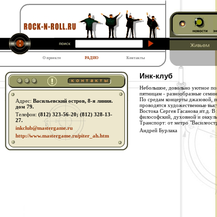
О проекте
РАДИО
Контакты
Инк-клуб
Небольшое, довольно уютное пом
пятницам - разнообразные семин
По средам концерты джазовой, п
Адрес:
Васильевский остров, 8-я линия.
проводятся художественные выст
дом 79.
Востока Сергея Гасанова ит.д. В
Телефон:
(812) 323-56-20; (812) 328-13-
философский, духовной и оккуль
27.
Транспорт: от метро "Василеост
inkclub@mastergame.ru
Андрей Бурлака
http:// www.mastergame.ru/ piter_ah.htm