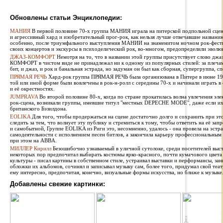
Обновлены статьи Энциклопедии:
МАНИЯ
В первой половине 70-х группа МАНИЯ играла на питерской подпольной сцен
и агрессивный хард и изобретательный прог-рок, как нельзя лучше отвечавшие названи
особенно, после триумфального выступления МАНИИ на знаменитом ночном рок-фестив
своих концертов и экскурсы в психоделический рок, во-многом, предопределили эволю
ДЖАЗ-КОМФОРТ
Немотря на то, что в названии этой группы присутствует слово джаз
КОМФОРТ в чистом виде не принадлежал ни к одному из популярных стилей: за плечами 
бит, и джаз, и рок и банальная эстрада, но задуман он был как сборная, супергруппа, сп
ПРЯМАЯ РЕЧЬ
Хард-рок группа ПРЯМАЯ РЕЧЬ была организована в Питере в июне 1987
той или иной форме были вовлечены в рок-н-ролл с середины 70-х и начинали играть в
и её окрестностях.
JUMPRAVA
Во второй половине 80-х, когда по стране прокатилась волна увлечения эле
рок-сцена, возникали группы, имевшие титул "местных DEPECHE MODE", даже если их 
британского Бэзилдона.
EOLIKA
Для того, чтобы продержаться на сцене достаточно долго и сохранить при э
следить за тем, что волнует эту публику и стремиться к тому, чтобы ответить на её за
и самобытной, Группе EOLIKA из Риги это, несомненно, удалось - она провела на эстра
самодеятельности с исполнением песен битлов, а закончила карьеру профессиональным
при этом на ABBA.
МИЛЛЕР Кирилл
Безошибочно узнаваемый в уличной сутолоке, среди посетителей выста
некоторых пор предпочитал выбирать костюмы ярко-красного, почти кумачового цвета
культуры - писал картины в собственном стиле, устраивал выставки и перформансы, за
обложки их альбомов, сочинял и записывал музыку сам, более того, придумал свой теат
ему интересно, предпочитая, конечно, визуальные формы искусства, но ближе к музыке
Добавлены свежие картинки: