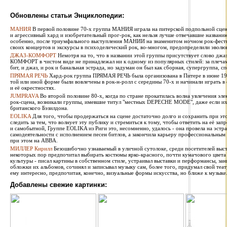
Обновлены статьи Энциклопедии:
МАНИЯ
В первой половине 70-х группа МАНИЯ играла на питерской подпольной сцен
и агрессивный хард и изобретательный прог-рок, как нельзя лучше отвечавшие названи
особенно, после триумфального выступления МАНИИ на знаменитом ночном рок-фестив
своих концертов и экскурсы в психоделический рок, во-многом, предопределили эволю
ДЖАЗ-КОМФОРТ
Немотря на то, что в названии этой группы присутствует слово джаз
КОМФОРТ в чистом виде не принадлежал ни к одному из популярных стилей: за плечами 
бит, и джаз, и рок и банальная эстрада, но задуман он был как сборная, супергруппа, сп
ПРЯМАЯ РЕЧЬ
Хард-рок группа ПРЯМАЯ РЕЧЬ была организована в Питере в июне 1987
той или иной форме были вовлечены в рок-н-ролл с середины 70-х и начинали играть в
и её окрестностях.
JUMPRAVA
Во второй половине 80-х, когда по стране прокатилась волна увлечения эле
рок-сцена, возникали группы, имевшие титул "местных DEPECHE MODE", даже если их 
британского Бэзилдона.
EOLIKA
Для того, чтобы продержаться на сцене достаточно долго и сохранить при э
следить за тем, что волнует эту публику и стремиться к тому, чтобы ответить на её за
и самобытной, Группе EOLIKA из Риги это, несомненно, удалось - она провела на эстра
самодеятельности с исполнением песен битлов, а закончила карьеру профессиональным
при этом на ABBA.
МИЛЛЕР Кирилл
Безошибочно узнаваемый в уличной сутолоке, среди посетителей выста
некоторых пор предпочитал выбирать костюмы ярко-красного, почти кумачового цвета
культуры - писал картины в собственном стиле, устраивал выставки и перформансы, за
обложки их альбомов, сочинял и записывал музыку сам, более того, придумал свой теат
ему интересно, предпочитая, конечно, визуальные формы искусства, но ближе к музыке
Добавлены свежие картинки: