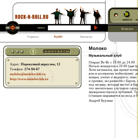
О проекте
РАДИО
Контакты
Молоко
Музыкальный клуб
Открыт Вт-Вс с 19.00 до 24.00
Адрес:
Перекупной переулок, 12
Начало концертов в 20.00 (как п
Телефон:
274-94-67
Хотя начинался, как приют истин
рок-н-ролльному мэйнстриму: ди
moloko@molokoclub.ru
жанры; уютно и недорого; пиво 1
http:// www.molokoclub.ru
и орешки; зал разнесён с баром,
под музыку, которая звучит в ба
что значительно улучшило саун
звукорежиссёром и публикой. Тр
(станция закрывается на вход в 
Андрей Бурлака