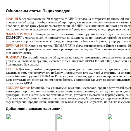
Обновлены статьи Энциклопедии:
МАНИЯ
В первой половине 70-х группа МАНИЯ играла на питерской подпольной сцен
и агрессивный хард и изобретательный прог-рок, как нельзя лучше отвечавшие названи
особенно, после триумфального выступления МАНИИ на знаменитом ночном рок-фестив
своих концертов и экскурсы в психоделический рок, во-многом, предопределили эволю
ДЖАЗ-КОМФОРТ
Немотря на то, что в названии этой группы присутствует слово джаз
КОМФОРТ в чистом виде не принадлежал ни к одному из популярных стилей: за плечами 
бит, и джаз, и рок и банальная эстрада, но задуман он был как сборная, супергруппа, сп
ПРЯМАЯ РЕЧЬ
Хард-рок группа ПРЯМАЯ РЕЧЬ была организована в Питере в июне 1987
той или иной форме были вовлечены в рок-н-ролл с середины 70-х и начинали играть в
и её окрестностях.
JUMPRAVA
Во второй половине 80-х, когда по стране прокатилась волна увлечения эле
рок-сцена, возникали группы, имевшие титул "местных DEPECHE MODE", даже если их 
британского Бэзилдона.
EOLIKA
Для того, чтобы продержаться на сцене достаточно долго и сохранить при э
следить за тем, что волнует эту публику и стремиться к тому, чтобы ответить на её за
и самобытной, Группе EOLIKA из Риги это, несомненно, удалось - она провела на эстра
самодеятельности с исполнением песен битлов, а закончила карьеру профессиональным
при этом на ABBA.
МИЛЛЕР Кирилл
Безошибочно узнаваемый в уличной сутолоке, среди посетителей выста
некоторых пор предпочитал выбирать костюмы ярко-красного, почти кумачового цвета
культуры - писал картины в собственном стиле, устраивал выставки и перформансы, за
обложки их альбомов, сочинял и записывал музыку сам, более того, придумал свой теат
ему интересно, предпочитая, конечно, визуальные формы искусства, но ближе к музыке
Добавлены свежие картинки: