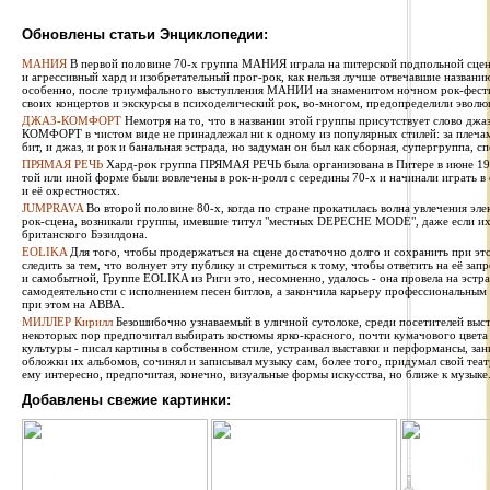
Обновлены статьи Энциклопедии:
МАНИЯ
В первой половине 70-х группа МАНИЯ играла на питерской подпольной сцен
и агрессивный хард и изобретательный прог-рок, как нельзя лучше отвечавшие названи
особенно, после триумфального выступления МАНИИ на знаменитом ночном рок-фестив
своих концертов и экскурсы в психоделический рок, во-многом, предопределили эволю
ДЖАЗ-КОМФОРТ
Немотря на то, что в названии этой группы присутствует слово джаз
КОМФОРТ в чистом виде не принадлежал ни к одному из популярных стилей: за плечами 
бит, и джаз, и рок и банальная эстрада, но задуман он был как сборная, супергруппа, сп
ПРЯМАЯ РЕЧЬ
Хард-рок группа ПРЯМАЯ РЕЧЬ была организована в Питере в июне 1987
той или иной форме были вовлечены в рок-н-ролл с середины 70-х и начинали играть в
и её окрестностях.
JUMPRAVA
Во второй половине 80-х, когда по стране прокатилась волна увлечения эле
рок-сцена, возникали группы, имевшие титул "местных DEPECHE MODE", даже если их 
британского Бэзилдона.
EOLIKA
Для того, чтобы продержаться на сцене достаточно долго и сохранить при э
следить за тем, что волнует эту публику и стремиться к тому, чтобы ответить на её за
и самобытной, Группе EOLIKA из Риги это, несомненно, удалось - она провела на эстра
самодеятельности с исполнением песен битлов, а закончила карьеру профессиональным
при этом на ABBA.
МИЛЛЕР Кирилл
Безошибочно узнаваемый в уличной сутолоке, среди посетителей выста
некоторых пор предпочитал выбирать костюмы ярко-красного, почти кумачового цвета
культуры - писал картины в собственном стиле, устраивал выставки и перформансы, за
обложки их альбомов, сочинял и записывал музыку сам, более того, придумал свой теат
ему интересно, предпочитая, конечно, визуальные формы искусства, но ближе к музыке
Добавлены свежие картинки: