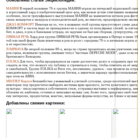
Обновлены статьи Энциклопедии:
МАНИЯ
В первой половине 70-х группа МАНИЯ играла на питерской подпольной сцен
и агрессивный хард и изобретательный прог-рок, как нельзя лучше отвечавшие названи
особенно, после триумфального выступления МАНИИ на знаменитом ночном рок-фестив
своих концертов и экскурсы в психоделический рок, во-многом, предопределили эволю
ДЖАЗ-КОМФОРТ
Немотря на то, что в названии этой группы присутствует слово джаз
КОМФОРТ в чистом виде не принадлежал ни к одному из популярных стилей: за плечами 
бит, и джаз, и рок и банальная эстрада, но задуман он был как сборная, супергруппа, сп
ПРЯМАЯ РЕЧЬ
Хард-рок группа ПРЯМАЯ РЕЧЬ была организована в Питере в июне 1987
той или иной форме были вовлечены в рок-н-ролл с середины 70-х и начинали играть в
и её окрестностях.
JUMPRAVA
Во второй половине 80-х, когда по стране прокатилась волна увлечения эле
рок-сцена, возникали группы, имевшие титул "местных DEPECHE MODE", даже если их 
британского Бэзилдона.
EOLIKA
Для того, чтобы продержаться на сцене достаточно долго и сохранить при э
следить за тем, что волнует эту публику и стремиться к тому, чтобы ответить на её за
и самобытной, Группе EOLIKA из Риги это, несомненно, удалось - она провела на эстра
самодеятельности с исполнением песен битлов, а закончила карьеру профессиональным
при этом на ABBA.
МИЛЛЕР Кирилл
Безошибочно узнаваемый в уличной сутолоке, среди посетителей выста
некоторых пор предпочитал выбирать костюмы ярко-красного, почти кумачового цвета
культуры - писал картины в собственном стиле, устраивал выставки и перформансы, за
обложки их альбомов, сочинял и записывал музыку сам, более того, придумал свой теат
ему интересно, предпочитая, конечно, визуальные формы искусства, но ближе к музыке
Добавлены свежие картинки: