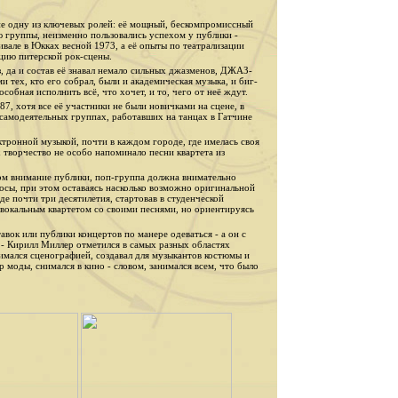
е одну из ключевых ролей: её мощный, бескомпромиссный
ю группы, неизменно пользовались успехом у публики -
але в Юкках весной 1973, а её опыты по театрализации
цию питерской рок-сцены.
, да и состав её знавал немало сильных джазменов, ДЖАЗ-
тех, кто его собрал, были и академическая музыка, и биг-
особная исполнить всё, что хочет, и то, чего от неё ждут.
, хотя все её участники не были новичками на сцене, в
 самодеятельных группах, работавших на танцах в Гатчине
ктронной музыкой, почти в каждом городе, где имелась своя
творчество не особо напоминало песни квартета из
том внимание публики, поп-группа должна внимательно
просы, при этом оставаясь насколько возможно оригинальной
де почти три десятилетия, стартовав в студенческой
 вокальным квартетом со своими песнями, но ориентируясь
вок или публики концертов по манере одеваться - а он с
 - Кирилл Миллер отметился в самых разных областях
нимался сценографией, создавал для музыкантов костюмы и
р моды, снимался в кино - словом, занимался всем, что было
.