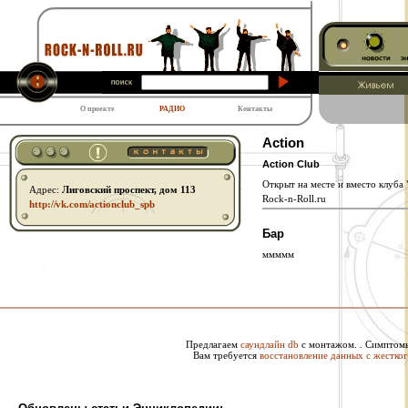
О проекте
РАДИО
Контакты
Action
Action Club
Открыт на месте и вместо клуба "
Адрес:
Лиговский проспект, дом 113
Rock-n-Roll.ru
http:// vk.com/ actionclub_spb
Бар
ммммм
Предлагаем
саундлайн db
с монтажом. . Симптом
Вам требуется
восстановление данных с жестког