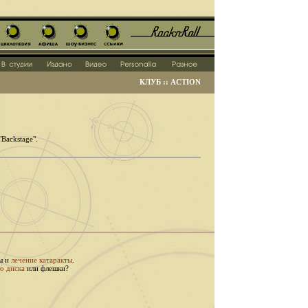
КЛУБ :: ACTION
Backstage".
ы и
лечение катаракты
.
о диска
или флешки?