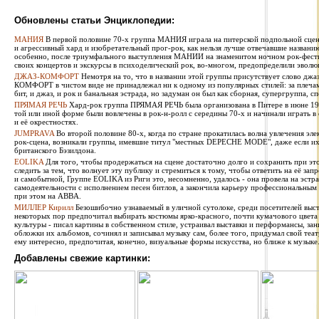
Обновлены статьи Энциклопедии:
МАНИЯ
В первой половине 70-х группа МАНИЯ играла на питерской подпольной сцен
и агрессивный хард и изобретательный прог-рок, как нельзя лучше отвечавшие названи
особенно, после триумфального выступления МАНИИ на знаменитом ночном рок-фестив
своих концертов и экскурсы в психоделический рок, во-многом, предопределили эволю
ДЖАЗ-КОМФОРТ
Немотря на то, что в названии этой группы присутствует слово джаз
КОМФОРТ в чистом виде не принадлежал ни к одному из популярных стилей: за плечами 
бит, и джаз, и рок и банальная эстрада, но задуман он был как сборная, супергруппа, сп
ПРЯМАЯ РЕЧЬ
Хард-рок группа ПРЯМАЯ РЕЧЬ была организована в Питере в июне 1987
той или иной форме были вовлечены в рок-н-ролл с середины 70-х и начинали играть в
и её окрестностях.
JUMPRAVA
Во второй половине 80-х, когда по стране прокатилась волна увлечения эле
рок-сцена, возникали группы, имевшие титул "местных DEPECHE MODE", даже если их 
британского Бэзилдона.
EOLIKA
Для того, чтобы продержаться на сцене достаточно долго и сохранить при э
следить за тем, что волнует эту публику и стремиться к тому, чтобы ответить на её за
и самобытной, Группе EOLIKA из Риги это, несомненно, удалось - она провела на эстра
самодеятельности с исполнением песен битлов, а закончила карьеру профессиональным
при этом на ABBA.
МИЛЛЕР Кирилл
Безошибочно узнаваемый в уличной сутолоке, среди посетителей выста
некоторых пор предпочитал выбирать костюмы ярко-красного, почти кумачового цвета
культуры - писал картины в собственном стиле, устраивал выставки и перформансы, за
обложки их альбомов, сочинял и записывал музыку сам, более того, придумал свой теат
ему интересно, предпочитая, конечно, визуальные формы искусства, но ближе к музыке
Добавлены свежие картинки: