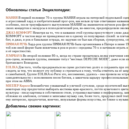
Обновлены статьи Энциклопедии:
МАНИЯ
В первой половине 70-х группа МАНИЯ играла на питерской подпольной сцен
и агрессивный хард и изобретательный прог-рок, как нельзя лучше отвечавшие названи
особенно, после триумфального выступления МАНИИ на знаменитом ночном рок-фестив
своих концертов и экскурсы в психоделический рок, во-многом, предопределили эволю
ДЖАЗ-КОМФОРТ
Немотря на то, что в названии этой группы присутствует слово джаз
КОМФОРТ в чистом виде не принадлежал ни к одному из популярных стилей: за плечами 
бит, и джаз, и рок и банальная эстрада, но задуман он был как сборная, супергруппа, сп
ПРЯМАЯ РЕЧЬ
Хард-рок группа ПРЯМАЯ РЕЧЬ была организована в Питере в июне 1987
той или иной форме были вовлечены в рок-н-ролл с середины 70-х и начинали играть в
и её окрестностях.
JUMPRAVA
Во второй половине 80-х, когда по стране прокатилась волна увлечения эле
рок-сцена, возникали группы, имевшие титул "местных DEPECHE MODE", даже если их 
британского Бэзилдона.
EOLIKA
Для того, чтобы продержаться на сцене достаточно долго и сохранить при э
следить за тем, что волнует эту публику и стремиться к тому, чтобы ответить на её за
и самобытной, Группе EOLIKA из Риги это, несомненно, удалось - она провела на эстра
самодеятельности с исполнением песен битлов, а закончила карьеру профессиональным
при этом на ABBA.
МИЛЛЕР Кирилл
Безошибочно узнаваемый в уличной сутолоке, среди посетителей выста
некоторых пор предпочитал выбирать костюмы ярко-красного, почти кумачового цвета
культуры - писал картины в собственном стиле, устраивал выставки и перформансы, за
обложки их альбомов, сочинял и записывал музыку сам, более того, придумал свой теат
ему интересно, предпочитая, конечно, визуальные формы искусства, но ближе к музыке
Добавлены свежие картинки: