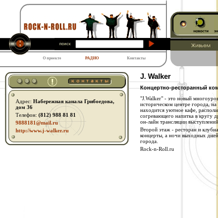
О проекте
РАДИО
Контакты
J. Walker
Концертно-ресторанный комп
"J.Walker" - это новый многоур
Адрес:
Набережная канала Грибоедова,
историческом центре города, на
дом 36
находится уютное кафе, распола
Телефон:
(812) 988 81 81
согревающего напитка в кругу др
он-лайн трансляции выступлений
9888181@mail.ru
Второй этаж - ресторан и клубн
http:// www.j-walker.ru
концерты, а ночи выходных дне
города.
Rock-n-Roll.ru