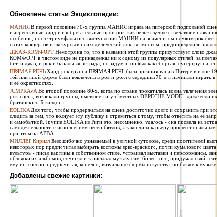
Обновлены статьи Энциклопедии:
МАНИЯ
В первой половине 70-х группа МАНИЯ играла на питерской подпольной сцен
и агрессивный хард и изобретательный прог-рок, как нельзя лучше отвечавшие названи
особенно, после триумфального выступления МАНИИ на знаменитом ночном рок-фестив
своих концертов и экскурсы в психоделический рок, во-многом, предопределили эволю
ДЖАЗ-КОМФОРТ
Немотря на то, что в названии этой группы присутствует слово джаз
КОМФОРТ в чистом виде не принадлежал ни к одному из популярных стилей: за плечами 
бит, и джаз, и рок и банальная эстрада, но задуман он был как сборная, супергруппа, сп
ПРЯМАЯ РЕЧЬ
Хард-рок группа ПРЯМАЯ РЕЧЬ была организована в Питере в июне 1987
той или иной форме были вовлечены в рок-н-ролл с середины 70-х и начинали играть в
и её окрестностях.
JUMPRAVA
Во второй половине 80-х, когда по стране прокатилась волна увлечения эле
рок-сцена, возникали группы, имевшие титул "местных DEPECHE MODE", даже если их 
британского Бэзилдона.
EOLIKA
Для того, чтобы продержаться на сцене достаточно долго и сохранить при э
следить за тем, что волнует эту публику и стремиться к тому, чтобы ответить на её за
и самобытной, Группе EOLIKA из Риги это, несомненно, удалось - она провела на эстра
самодеятельности с исполнением песен битлов, а закончила карьеру профессиональным
при этом на ABBA.
МИЛЛЕР Кирилл
Безошибочно узнаваемый в уличной сутолоке, среди посетителей выста
некоторых пор предпочитал выбирать костюмы ярко-красного, почти кумачового цвета
культуры - писал картины в собственном стиле, устраивал выставки и перформансы, за
обложки их альбомов, сочинял и записывал музыку сам, более того, придумал свой теат
ему интересно, предпочитая, конечно, визуальные формы искусства, но ближе к музыке
Добавлены свежие картинки: