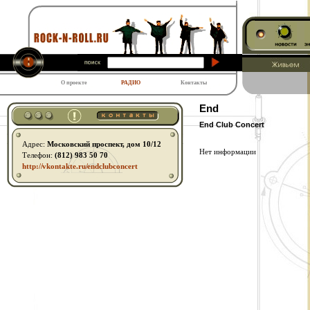
О проекте
РАДИО
Контакты
End
End Club Concert
Адрес:
Московский проспект, дом 10/12
Нет информации
Телефон:
(812) 983 50 70
http:// vkontakte.ru/ endclubconcert