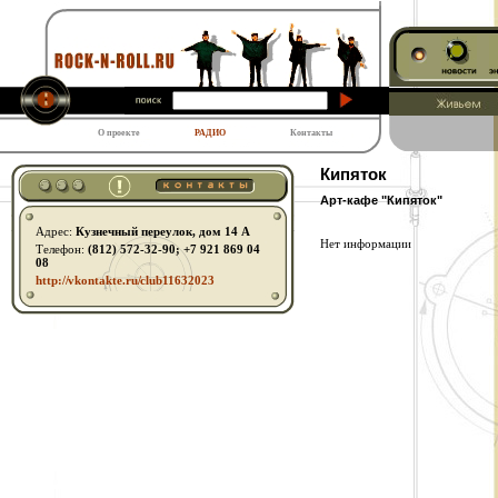
О проекте
РАДИО
Контакты
Кипяток
Арт-кафе "Кипяток"
Адрес:
Кузнечный переулок, дом 14 А
Нет информации
Телефон:
(812) 572-32-90; +7 921 869 04
08
http:// vkontakte.ru/ club11632023