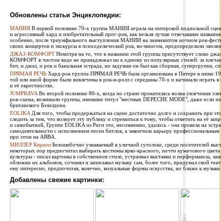
Обновлены статьи Энциклопедии:
МАНИЯ
В первой половине 70-х группа МАНИЯ играла на питерской подпольной сцен
и агрессивный хард и изобретательный прог-рок, как нельзя лучше отвечавшие названи
особенно, после триумфального выступления МАНИИ на знаменитом ночном рок-фестив
своих концертов и экскурсы в психоделический рок, во-многом, предопределили эволю
ДЖАЗ-КОМФОРТ
Немотря на то, что в названии этой группы присутствует слово джаз
КОМФОРТ в чистом виде не принадлежал ни к одному из популярных стилей: за плечами 
бит, и джаз, и рок и банальная эстрада, но задуман он был как сборная, супергруппа, сп
ПРЯМАЯ РЕЧЬ
Хард-рок группа ПРЯМАЯ РЕЧЬ была организована в Питере в июне 1987
той или иной форме были вовлечены в рок-н-ролл с середины 70-х и начинали играть в
и её окрестностях.
JUMPRAVA
Во второй половине 80-х, когда по стране прокатилась волна увлечения эле
рок-сцена, возникали группы, имевшие титул "местных DEPECHE MODE", даже если их 
британского Бэзилдона.
EOLIKA
Для того, чтобы продержаться на сцене достаточно долго и сохранить при э
следить за тем, что волнует эту публику и стремиться к тому, чтобы ответить на её за
и самобытной, Группе EOLIKA из Риги это, несомненно, удалось - она провела на эстра
самодеятельности с исполнением песен битлов, а закончила карьеру профессиональным
при этом на ABBA.
МИЛЛЕР Кирилл
Безошибочно узнаваемый в уличной сутолоке, среди посетителей выста
некоторых пор предпочитал выбирать костюмы ярко-красного, почти кумачового цвета
культуры - писал картины в собственном стиле, устраивал выставки и перформансы, за
обложки их альбомов, сочинял и записывал музыку сам, более того, придумал свой теат
ему интересно, предпочитая, конечно, визуальные формы искусства, но ближе к музыке
Добавлены свежие картинки: