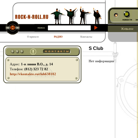
О проекте
РАДИО
Контакты
S Club
Нет информации
Адрес:
1-я линия В.О., д. 14
Телефон:
(812) 323 72 82
http:// vkontakte.ru/ club638102