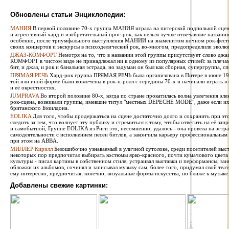
Обновлены статьи Энциклопедии:
МАНИЯ
В первой половине 70-х группа МАНИЯ играла на питерской подпольной сцен
и агрессивный хард и изобретательный прог-рок, как нельзя лучше отвечавшие названи
особенно, после триумфального выступления МАНИИ на знаменитом ночном рок-фестив
своих концертов и экскурсы в психоделический рок, во-многом, предопределили эволю
ДЖАЗ-КОМФОРТ
Немотря на то, что в названии этой группы присутствует слово джаз
КОМФОРТ в чистом виде не принадлежал ни к одному из популярных стилей: за плечами 
бит, и джаз, и рок и банальная эстрада, но задуман он был как сборная, супергруппа, сп
ПРЯМАЯ РЕЧЬ
Хард-рок группа ПРЯМАЯ РЕЧЬ была организована в Питере в июне 1987
той или иной форме были вовлечены в рок-н-ролл с середины 70-х и начинали играть в
и её окрестностях.
JUMPRAVA
Во второй половине 80-х, когда по стране прокатилась волна увлечения эле
рок-сцена, возникали группы, имевшие титул "местных DEPECHE MODE", даже если их 
британского Бэзилдона.
EOLIKA
Для того, чтобы продержаться на сцене достаточно долго и сохранить при э
следить за тем, что волнует эту публику и стремиться к тому, чтобы ответить на её за
и самобытной, Группе EOLIKA из Риги это, несомненно, удалось - она провела на эстра
самодеятельности с исполнением песен битлов, а закончила карьеру профессиональным
при этом на ABBA.
МИЛЛЕР Кирилл
Безошибочно узнаваемый в уличной сутолоке, среди посетителей выста
некоторых пор предпочитал выбирать костюмы ярко-красного, почти кумачового цвета
культуры - писал картины в собственном стиле, устраивал выставки и перформансы, за
обложки их альбомов, сочинял и записывал музыку сам, более того, придумал свой теат
ему интересно, предпочитая, конечно, визуальные формы искусства, но ближе к музыке
Добавлены свежие картинки: