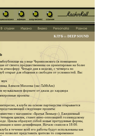
КЛУБ :: DEEP SOUND
ub
бомбоубежище на улице Черняховского (в помещении
чие от своего предшественника он ориентирован на более
ю атмосферу. Четыре дня в неделю, с четверга по
клуб открыт для общения и свободен от условностей. Вас
 звук
жника Алексея Михеева (экс-TaMtAm)
ом музыкальном формате от джаза до хардкора
лектронные проекты
 интересно, в клубе на основе партнерства открывается
 представляющий следующие проекты:
вместно с магазином «Братья Люмьер»). Ежедневный
 четырем циклам, станет кино-оппозицией голливудскому
роде. Циклы образуют собой новые причудливые формы,
цинация и кино-дезинфекция. Начало сеансов в 18:00.
 клуба в течение всей его работы будут использованы как
рое позволит представить зрителю то современное