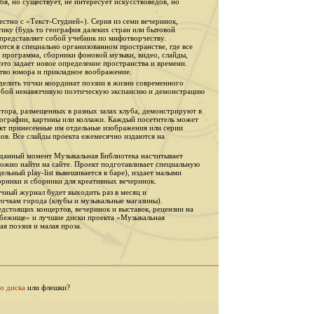
ебя, но существует, не интересует искусствоведов, но
естно с «Текст-Студией»). Серия из семи вечеринок,
ку (будь то география далеких стран или бытовой
представляет собой учебник по мифотворчеству.
ся в специально организованном пространстве, где все
, программа, сборники фоновой музыки, видео, слайды,
это задает новое определение пространства и времени.
ство юмора и прикладное воображение.
делить точки координат поэзии в жизни современного
собой ненавязчивую поэтическую экспансию и демонстрацию
нитора, размещенных в разных залах клуба, демонстрируют в
тографии, картины или коллажи. Каждый посетитель может
ект принесенные им отдельные изображения или серии
ов. Все слайды проекта ежемесячно издаются на
 данный момент Музыкальная Библиотека насчитывает
можно найти на сайте. Проект подготавливает специальную
льный play-list вывешивается в баре), издает малыми
рники и сборники для креативных вечеринок.
чный журнал будет выходить раз в месяц и
очкам города (клубы и музыкальные магазины).
дстоящих концертов, вечеринок и выставок, рецензии на
ежище» и лучшие диски проекта «Музыкальная
ая поэзия и малая проза.
о диска
или флешки?