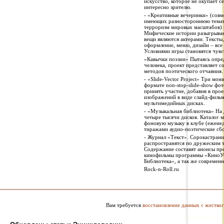
искусство, которое не окупает с
интересно зрителю.
- «Креативные вечеринки» (совм
имеющих разностороннюю темати
терроризм мировых масштабов) 
Мифические истории разыгрывают
вещи являются актерами. Тексты
оформление, меню, дизайн – все 
Условиями игры становятся чув
«Кавычки поэзии» Пытаясь опре
человека, проект представляет 
методов поэтического отчаяния.
- «Slide-Vector Project» Три мо
формате non-stop-slide-show фо
принять участие, добавив в про
изображений в виде слайд-фильм
мультимедийных дисках.
- «Музыкальная библиотека» На
четыре тысячи дисков. Каталог 
фоновую музыку в клубе (еженеде
тиражами аудио-поэтические сбо
- Журнал «Текст». Сорокастрани
распространятся по дружеским т
Содержание составят анонсы пре
кинофильмы программы «КиноУб
Библиотека», а так же современн
Rock-n-Roll.ru
Вам требуется
восстановление данных с жестког