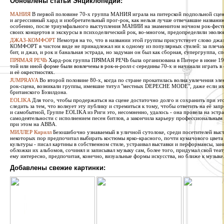
Обновлены статьи Энциклопедии:
МАНИЯ
В первой половине 70-х группа МАНИЯ играла на питерской подпольной сцен
и агрессивный хард и изобретательный прог-рок, как нельзя лучше отвечавшие названи
особенно, после триумфального выступления МАНИИ на знаменитом ночном рок-фестив
своих концертов и экскурсы в психоделический рок, во-многом, предопределили эволю
ДЖАЗ-КОМФОРТ
Немотря на то, что в названии этой группы присутствует слово джаз
КОМФОРТ в чистом виде не принадлежал ни к одному из популярных стилей: за плечами 
бит, и джаз, и рок и банальная эстрада, но задуман он был как сборная, супергруппа, сп
ПРЯМАЯ РЕЧЬ
Хард-рок группа ПРЯМАЯ РЕЧЬ была организована в Питере в июне 1987
той или иной форме были вовлечены в рок-н-ролл с середины 70-х и начинали играть в
и её окрестностях.
JUMPRAVA
Во второй половине 80-х, когда по стране прокатилась волна увлечения эле
рок-сцена, возникали группы, имевшие титул "местных DEPECHE MODE", даже если их 
британского Бэзилдона.
EOLIKA
Для того, чтобы продержаться на сцене достаточно долго и сохранить при э
следить за тем, что волнует эту публику и стремиться к тому, чтобы ответить на её за
и самобытной, Группе EOLIKA из Риги это, несомненно, удалось - она провела на эстра
самодеятельности с исполнением песен битлов, а закончила карьеру профессиональным
при этом на ABBA.
МИЛЛЕР Кирилл
Безошибочно узнаваемый в уличной сутолоке, среди посетителей выста
некоторых пор предпочитал выбирать костюмы ярко-красного, почти кумачового цвета
культуры - писал картины в собственном стиле, устраивал выставки и перформансы, за
обложки их альбомов, сочинял и записывал музыку сам, более того, придумал свой теат
ему интересно, предпочитая, конечно, визуальные формы искусства, но ближе к музыке
Добавлены свежие картинки: