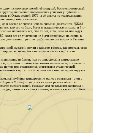
е одну из ключевых ролей: её мощный, бескомпромиссный
ю группы, неизменно пользовались успехом у публики -
але в Юкках весной 1973, а её опыты по театрализации
цию питерской рок-сцены.
, да и состав её знавал немало сильных джазменов, ДЖАЗ-
тех, кто его собрал, были и академическая музыка, и биг-
особная исполнить всё, что хочет, и то, чего от неё ждут.
, хотя все её участники не были новичками на сцене, в
 самодеятельных группах, работавших на танцах в Гатчине
ктронной музыкой, почти в каждом городе, где имелась своя
творчество не особо напоминало песни квартета из
том внимание публики, поп-группа должна внимательно
просы, при этом оставаясь насколько возможно оригинальной
де почти три десятилетия, стартовав в студенческой
 вокальным квартетом со своими песнями, но ориентируясь
вок или публики концертов по манере одеваться - а он с
 - Кирилл Миллер отметился в самых разных областях
нимался сценографией, создавал для музыкантов костюмы и
р моды, снимался в кино - словом, занимался всем, что было
.