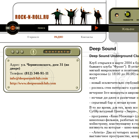
О проекте
РАДИО
Контакты
Deep Sound
Deep Sound Underground Cl
Клуб открылся в марте 2004 в 
Адрес:
ул. Черняховского, дом 31 (во
бывшего клуба "Фронт"). В отли
дворе)
мягкий микроклимат и позитивну
Телефон:
(812) 340-91-11
воскресенье (с 18:00 до 06:00) 
ждут
info@deepsoundclub.com
- новый исключительно глубокий
http:// www.deepsoundclub.com
- роспись стен питерского худо
вечерние live-концерты в широк
- ночные ди-джеи и различные э
- серьезный бар и легкая кухня
В то же время, для тех, кому все
СубКультурный Центр «Звери»,
- программа «КиноУбежище» (со
кинопоказ фильмов, разбитых по
мэйнстриму, властвующему в го
взглянуть на которые – кино-вак
- «Arteria» Два из четырех залов
выставочное пространство, кото