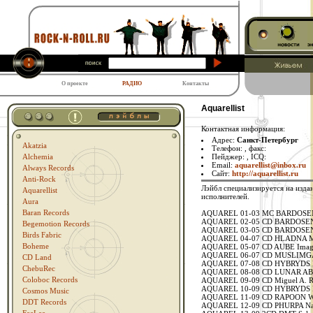
О проекте
РАДИО
Контакты
Aquarellist
Контактная информация:
Адрес:
Санкт-Петербург
Akatzia
Телефон:
, факс:
Пейджер:
, ICQ:
Alchemia
Email:
aquarellist@inbox.ru
Always Records
Сайт:
http://aquarellist.ru
Anti-Rock
Лэйбл специализируется на изда
Aquarellist
исполнителей.
Aura
Baran Records
AQUAREL 01-03 MC BARDOSEN
AQUAREL 02-05 CD BARDOSE
Begemotion Records
AQUAREL 03-05 CD BARDOSEN
Birds Fabric
AQUAREL 04-07 CD HLADNA Mel
Boheme
AQUAREL 05-07 CD AUBE Image
AQUAREL 06-07 CD MUSLIMGAU
CD Land
AQUAREL 07-08 CD HYBRYDS D
ChebuRec
AQUAREL 08-08 CD LUNAR AB
Coloboc Records
AQUAREL 09-09 CD Miguel A. 
AQUAREL 10-09 CD HYBRYDS Ri
Cosmos Music
AQUAREL 11-09 CD RAPOON Was
DDT Records
AQUAREL 12-09 CD PHURPA Na