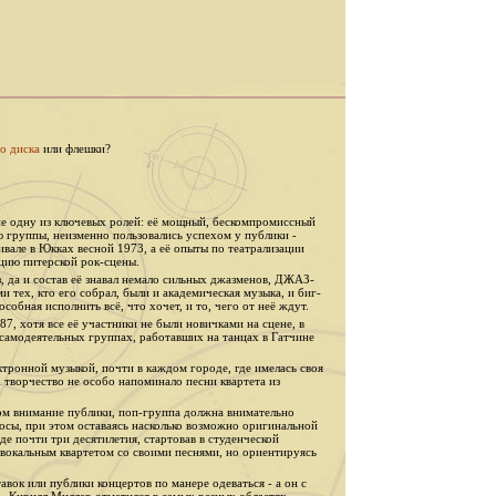
о диска
или флешки?
е одну из ключевых ролей: её мощный, бескомпромиссный
ю группы, неизменно пользовались успехом у публики -
але в Юкках весной 1973, а её опыты по театрализации
цию питерской рок-сцены.
, да и состав её знавал немало сильных джазменов, ДЖАЗ-
тех, кто его собрал, были и академическая музыка, и биг-
особная исполнить всё, что хочет, и то, чего от неё ждут.
, хотя все её участники не были новичками на сцене, в
 самодеятельных группах, работавших на танцах в Гатчине
ктронной музыкой, почти в каждом городе, где имелась своя
творчество не особо напоминало песни квартета из
том внимание публики, поп-группа должна внимательно
просы, при этом оставаясь насколько возможно оригинальной
де почти три десятилетия, стартовав в студенческой
 вокальным квартетом со своими песнями, но ориентируясь
вок или публики концертов по манере одеваться - а он с