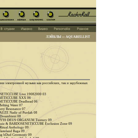
ЛЭЙБЛЫ :: AQUARELLIST
нии электронной музыки как российских, так и зарубежных
ETICCUBE Live 19082000 03
NETICCUBE XXX 06
ETICCUBE Deadhead 06
ting Water 07
ry Resonance 07
ZE Nadir of Purdah 08
reambient 08
YSS DEUS ORGANUM Tuntury 09
Ruiz & BARDOSENETICCUBE Exclusion Zone 09
tual Anthology 09
teland Raga 09
g bDud Ceremony 09