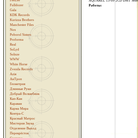
FeeLee
AQUAREL 13-09 2CD DMT Select
Fulldozer
Работы:
Gala
KDK Records
Kurizza Brothers
Manchester Files
Nox
Poborol Sisters
Proforma
Real
SoLyd
Solnze
WWW
White Horse
Zvezda Records
Аziя
АнТроп
Геометрия
Длинные Руки
Добрый Волшебник
Кап-Кан
Караван
Карма Мира
Контра-С
Красный Матрос
Мистерия Звука
Отделение Выход
Перекрёсток