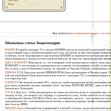
Снегири
Фоно
Вам требуется
восстановление данных с жестког
Обновлены статьи Энциклопедии:
МАНИЯ
В первой половине 70-х группа МАНИЯ играла на питерской подпольной сцен
и агрессивный хард и изобретательный прог-рок, как нельзя лучше отвечавшие названи
особенно, после триумфального выступления МАНИИ на знаменитом ночном рок-фестив
своих концертов и экскурсы в психоделический рок, во-многом, предопределили эволю
ДЖАЗ-КОМФОРТ
Немотря на то, что в названии этой группы присутствует слово джаз
КОМФОРТ в чистом виде не принадлежал ни к одному из популярных стилей: за плечами 
бит, и джаз, и рок и банальная эстрада, но задуман он был как сборная, супергруппа, сп
ПРЯМАЯ РЕЧЬ
Хард-рок группа ПРЯМАЯ РЕЧЬ была организована в Питере в июне 1987
той или иной форме были вовлечены в рок-н-ролл с середины 70-х и начинали играть в
и её окрестностях.
JUMPRAVA
Во второй половине 80-х, когда по стране прокатилась волна увлечения эле
рок-сцена, возникали группы, имевшие титул "местных DEPECHE MODE", даже если их 
британского Бэзилдона.
EOLIKA
Для того, чтобы продержаться на сцене достаточно долго и сохранить при э
следить за тем, что волнует эту публику и стремиться к тому, чтобы ответить на её за
и самобытной, Группе EOLIKA из Риги это, несомненно, удалось - она провела на эстра
самодеятельности с исполнением песен битлов, а закончила карьеру профессиональным
при этом на ABBA.
МИЛЛЕР Кирилл
Безошибочно узнаваемый в уличной сутолоке, среди посетителей выста