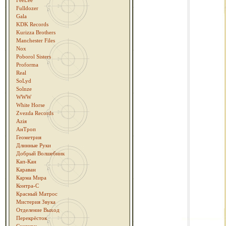
FeeLee
Fulldozer
Gala
KDK Records
Kurizza Brothers
Manchester Files
Nox
Poborol Sisters
Proforma
Real
SoLyd
Solnze
WWW
White Horse
Zvezda Records
Аziя
АнТроп
Геометрия
Длинные Руки
Добрый Волшебник
Кап-Кан
Караван
Карма Мира
Контра-С
Красный Матрос
Мистерия Звука
Отделение Выход
Перекрёсток