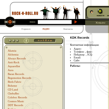
О проекте
РАДИО
Контакты
KDK Records
Контактная информация:
Адрес:
Akatzia
Телефон:
, факс:
Пейджер:
, ICQ:
Alchemia
Email:
Always Records
Сайт:
Anti-Rock
Работы:
Aquarellist
Aura
Baran Records
Begemotion Records
Birds Fabric
Boheme
CD Land
ChebuRec
Coloboc Records
Cosmos Music
DDT Records