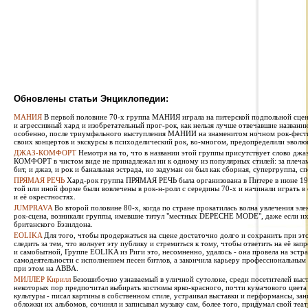
Обновлены статьи Энциклопедии:
МАНИЯ
В первой половине 70-х группа МАНИЯ играла на питерской подпольной сцен
и агрессивный хард и изобретательный прог-рок, как нельзя лучше отвечавшие названи
особенно, после триумфального выступления МАНИИ на знаменитом ночном рок-фестив
своих концертов и экскурсы в психоделический рок, во-многом, предопределили эволю
ДЖАЗ-КОМФОРТ
Немотря на то, что в названии этой группы присутствует слово джаз
КОМФОРТ в чистом виде не принадлежал ни к одному из популярных стилей: за плечами 
бит, и джаз, и рок и банальная эстрада, но задуман он был как сборная, супергруппа, сп
ПРЯМАЯ РЕЧЬ
Хард-рок группа ПРЯМАЯ РЕЧЬ была организована в Питере в июне 1987
той или иной форме были вовлечены в рок-н-ролл с середины 70-х и начинали играть в
и её окрестностях.
JUMPRAVA
Во второй половине 80-х, когда по стране прокатилась волна увлечения эле
рок-сцена, возникали группы, имевшие титул "местных DEPECHE MODE", даже если их 
британского Бэзилдона.
EOLIKA
Для того, чтобы продержаться на сцене достаточно долго и сохранить при э
следить за тем, что волнует эту публику и стремиться к тому, чтобы ответить на её за
и самобытной, Группе EOLIKA из Риги это, несомненно, удалось - она провела на эстра
самодеятельности с исполнением песен битлов, а закончила карьеру профессиональным
при этом на ABBA.
МИЛЛЕР Кирилл
Безошибочно узнаваемый в уличной сутолоке, среди посетителей выста
некоторых пор предпочитал выбирать костюмы ярко-красного, почти кумачового цвета
культуры - писал картины в собственном стиле, устраивал выставки и перформансы, за
обложки их альбомов, сочинял и записывал музыку сам, более того, придумал свой теат