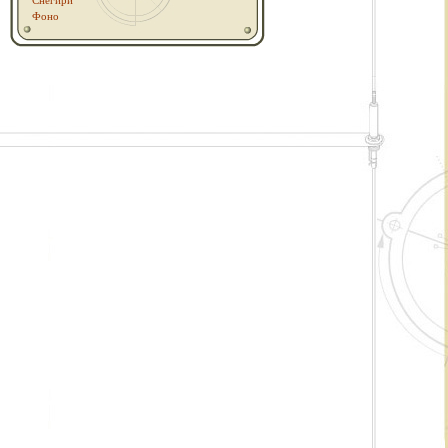
Снегири
Фоно