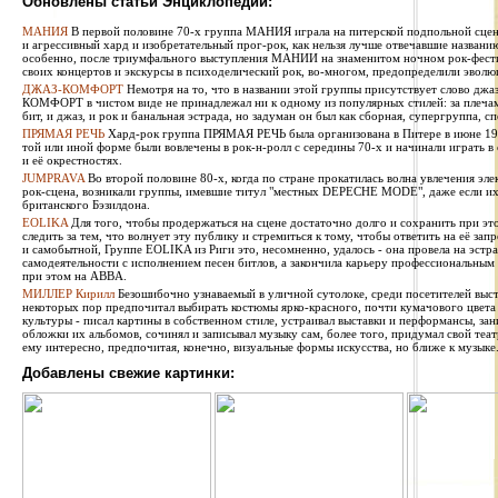
Обновлены статьи Энциклопедии:
МАНИЯ
В первой половине 70-х группа МАНИЯ играла на питерской подпольной сцен
и агрессивный хард и изобретательный прог-рок, как нельзя лучше отвечавшие названи
особенно, после триумфального выступления МАНИИ на знаменитом ночном рок-фестив
своих концертов и экскурсы в психоделический рок, во-многом, предопределили эволю
ДЖАЗ-КОМФОРТ
Немотря на то, что в названии этой группы присутствует слово джаз
КОМФОРТ в чистом виде не принадлежал ни к одному из популярных стилей: за плечами 
бит, и джаз, и рок и банальная эстрада, но задуман он был как сборная, супергруппа, сп
ПРЯМАЯ РЕЧЬ
Хард-рок группа ПРЯМАЯ РЕЧЬ была организована в Питере в июне 1987
той или иной форме были вовлечены в рок-н-ролл с середины 70-х и начинали играть в
и её окрестностях.
JUMPRAVA
Во второй половине 80-х, когда по стране прокатилась волна увлечения эле
рок-сцена, возникали группы, имевшие титул "местных DEPECHE MODE", даже если их 
британского Бэзилдона.
EOLIKA
Для того, чтобы продержаться на сцене достаточно долго и сохранить при э
следить за тем, что волнует эту публику и стремиться к тому, чтобы ответить на её за
и самобытной, Группе EOLIKA из Риги это, несомненно, удалось - она провела на эстра
самодеятельности с исполнением песен битлов, а закончила карьеру профессиональным
при этом на ABBA.
МИЛЛЕР Кирилл
Безошибочно узнаваемый в уличной сутолоке, среди посетителей выста
некоторых пор предпочитал выбирать костюмы ярко-красного, почти кумачового цвета
культуры - писал картины в собственном стиле, устраивал выставки и перформансы, за
обложки их альбомов, сочинял и записывал музыку сам, более того, придумал свой теат
ему интересно, предпочитая, конечно, визуальные формы искусства, но ближе к музыке
Добавлены свежие картинки: