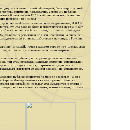
е одну из ключевых ролей: её мощный, бескомпромиссный
ю группы, неизменно пользовались успехом у публики -
але в Юкках весной 1973, а её опыты по театрализации
цию питерской рок-сцены.
, да и состав её знавал немало сильных джазменов, ДЖАЗ-
тех, кто его собрал, были и академическая музыка, и биг-
особная исполнить всё, что хочет, и то, чего от неё ждут.
, хотя все её участники не были новичками на сцене, в
 самодеятельных группах, работавших на танцах в Гатчине
ктронной музыкой, почти в каждом городе, где имелась своя
творчество не особо напоминало песни квартета из
том внимание публики, поп-группа должна внимательно
просы, при этом оставаясь насколько возможно оригинальной
де почти три десятилетия, стартовав в студенческой
 вокальным квартетом со своими песнями, но ориентируясь
вок или публики концертов по манере одеваться - а он с
 - Кирилл Миллер отметился в самых разных областях
нимался сценографией, создавал для музыкантов костюмы и
р моды, снимался в кино - словом, занимался всем, что было
.