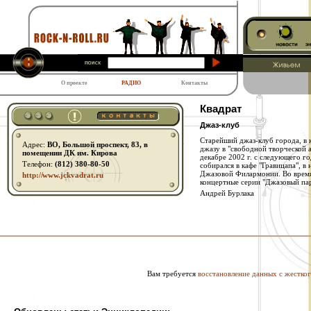
О проекте
РАДИО
Контакты
Квадрат
Джаз-клуб
Старейший джаз-клуб города, в к
Адрес:
ВО, Большой проспект, 83, в
джазу в "свободной творческой 
помещении ДК им. Кирова
декабре 2002 г. с следующего го
Телефон:
(812) 380-80-50
собирался в кафе "Гравицапа", в
Джазовой Филармонии. Во время
http:// www.jckvadrat.ru
концертные серии "Джазовый па
Андрей Бурлака
Вам требуется
восстановление данных с жестког