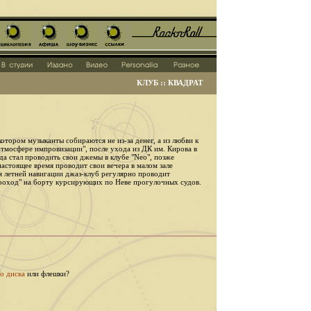
КЛУБ :: КВАДРАТ
отором музыканты собираются не из-за денег, а из любви к
атмосфере импровизации", после ухода из ДК им. Кирова в
да стал проводить свои джемы в клубе "Neo", позже
 настоящее время проводит свои вечера в малом зале
 летней навигации джаз-клуб регулярно проводит
роход" на борту курсирующих по Неве прогулочных судов.
о диска
или флешки?